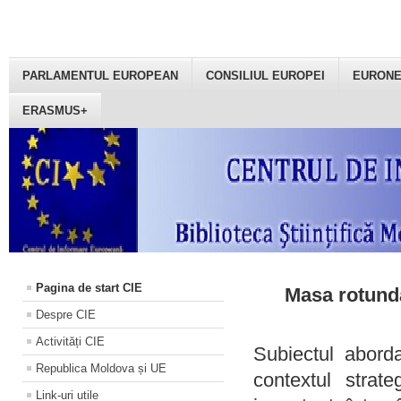
PARLAMENTUL EUROPEAN
CONSILIUL EUROPEI
EURON
ERASMUS+
Pagina de start CIE
Masa rotundă
Despre CIE
Activități CIE
Subiectul aborda
Republica Moldova și UE
contextul strat
Link-uri utile