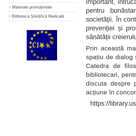
important, întruc
Materiale promoţionale
pentru bunăstar
Biblioteca Științifică Medicală
societății. În con
prevenției și pr
sănătății creierul
Prin această ma
spațiu de dialog 
Catedra de filo
bibliotecari, pent
discuta despre p
acțiune în concord
https://library.