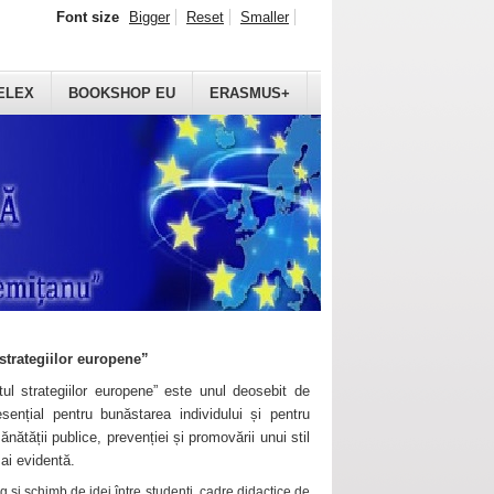
Font size
Bigger
Reset
Smaller
ELEX
BOOKSHOP EU
ERASMUS+
strategiilor europene”
ul strategiilor europene” este unul deosebit de
sențial pentru bunăstarea individului și pentru
ănătății publice, prevenției și promovării unui stil
mai evidentă.
 și schimb de idei între studenți, cadre didactice de