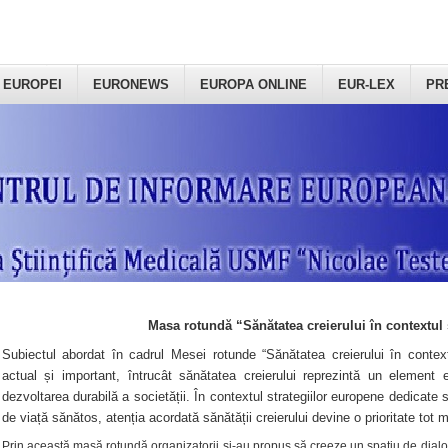
 EUROPEI
EURONEWS
EUROPA ONLINE
EUR-LEX
PR
Masa rotundă “Sănătatea creierului în contextul 
Subiectul abordat în cadrul Mesei rotunde “Sănătatea creierului în context
actual și important, întrucât sănătatea creierului reprezintă un element e
dezvoltarea durabilă a societății. În contextul strategiilor europene dedicate s
de viață sănătos, atenția acordată sănătății creierului devine o prioritate tot 
Prin această masă rotundă organizatorii şi-au propus să creeze un spațiu de dialog