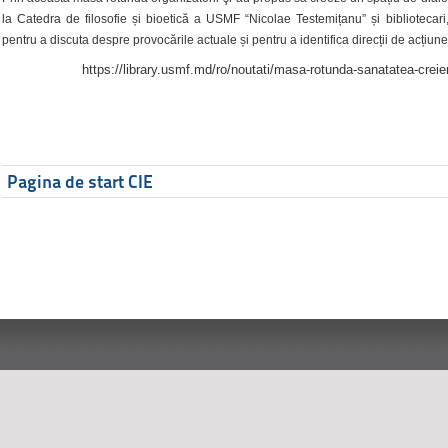
la Catedra de filosofie și bioetică a USMF “Nicolae Testemițanu” și bibliotecari,
pentru a discuta despre provocările actuale și pentru a identifica direcții de acțiune
https://library.usmf.md/ro/noutati/masa-rotunda-sanatatea-creier
Pagina de start CIE