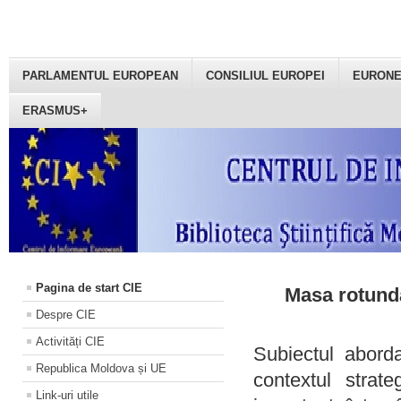
PARLAMENTUL EUROPEAN
CONSILIUL EUROPEI
EURON
ERASMUS+
Pagina de start CIE
Masa rotundă
Despre CIE
Activități CIE
Subiectul aborda
Republica Moldova și UE
contextul strat
Link-uri utile