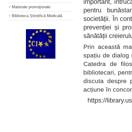
important, întruc
Materiale promoţionale
pentru bunăstar
Biblioteca Științifică Medicală
societății. În con
prevenției și pr
sănătății creierul
Prin această ma
spațiu de dialog 
Catedra de filo
bibliotecari, pent
discuta despre p
acțiune în concord
https://library.