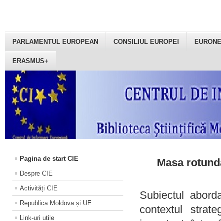
PARLAMENTUL EUROPEAN
CONSILIUL EUROPEI
EURON
ERASMUS+
Pagina de start CIE
Masa rotundă
Despre CIE
Activități CIE
Subiectul aborda
Republica Moldova și UE
contextul strat
Link-uri utile