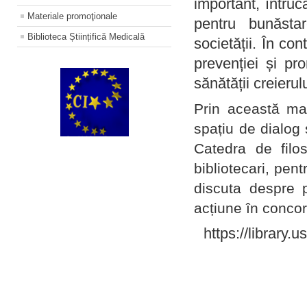
important, întruc
Materiale promoţionale
pentru bunăstar
Biblioteca Științifică Medicală
societății. În con
prevenției și pr
sănătății creierul
Prin această ma
spațiu de dialog 
Catedra de filo
bibliotecari, pent
discuta despre p
acțiune în concord
https://library.