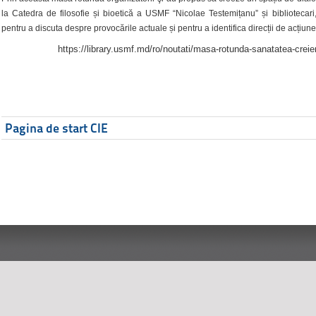
la Catedra de filosofie și bioetică a USMF “Nicolae Testemițanu” și bibliotecari,
pentru a discuta despre provocările actuale și pentru a identifica direcții de acțiune
https://library.usmf.md/ro/noutati/masa-rotunda-sanatatea-creier
Pagina de start CIE