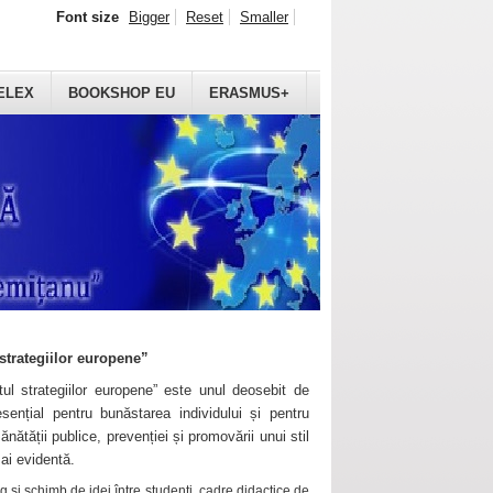
Font size
Bigger
Reset
Smaller
ELEX
BOOKSHOP EU
ERASMUS+
strategiilor europene”
ul strategiilor europene” este unul deosebit de
sențial pentru bunăstarea individului și pentru
ănătății publice, prevenției și promovării unui stil
mai evidentă.
 și schimb de idei între studenți, cadre didactice de