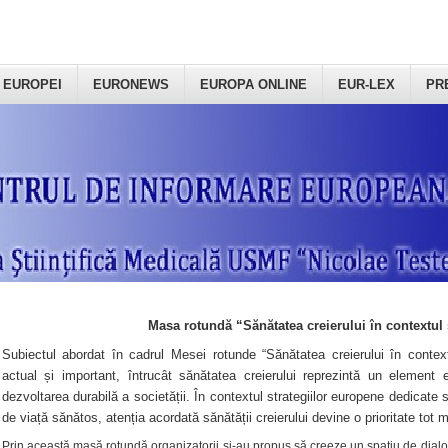
 EUROPEI
EURONEWS
EUROPA ONLINE
EUR-LEX
PR
Masa rotundă “Sănătatea creierului în contextul 
Subiectul abordat în cadrul Mesei rotunde “Sănătatea creierului în context
actual și important, întrucât sănătatea creierului reprezintă un element e
dezvoltarea durabilă a societății. În contextul strategiilor europene dedicate s
de viață sănătos, atenția acordată sănătății creierului devine o prioritate tot 
Prin această masă rotundă organizatorii şi-au propus să creeze un spațiu de dialog