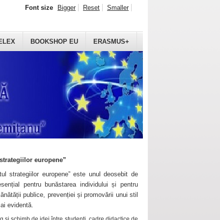
Font size
Bigger
Reset
Smaller
ELEX
BOOKSHOP EU
ERASMUS+
strategiilor europene”
ul strategiilor europene” este unul deosebit de
sențial pentru bunăstarea individului și pentru
ănătății publice, prevenției și promovării unui stil
mai evidentă.
 și schimb de idei între studenți, cadre didactice de