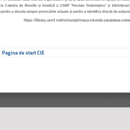
la Catedra de filosofie și bioetică a USMF “Nicolae Testemițanu” și bibliotecari,
pentru a discuta despre provocările actuale și pentru a identifica direcții de acțiune
https://library.usmf.md/ro/noutati/masa-rotunda-sanatatea-creier
Pagina de start CIE