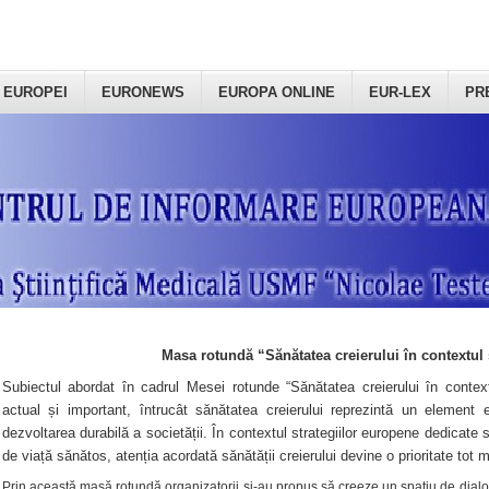
 EUROPEI
EURONEWS
EUROPA ONLINE
EUR-LEX
PR
Masa rotundă “Sănătatea creierului în contextul 
Subiectul abordat în cadrul Mesei rotunde “Sănătatea creierului în context
actual și important, întrucât sănătatea creierului reprezintă un element e
dezvoltarea durabilă a societății. În contextul strategiilor europene dedicate s
de viață sănătos, atenția acordată sănătății creierului devine o prioritate tot 
Prin această masă rotundă organizatorii şi-au propus să creeze un spațiu de dialog