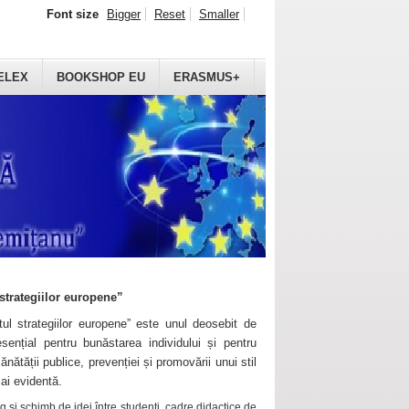
Font size
Bigger
Reset
Smaller
ELEX
BOOKSHOP EU
ERASMUS+
strategiilor europene”
ul strategiilor europene” este unul deosebit de
sențial pentru bunăstarea individului și pentru
ănătății publice, prevenției și promovării unui stil
mai evidentă.
 și schimb de idei între studenți, cadre didactice de