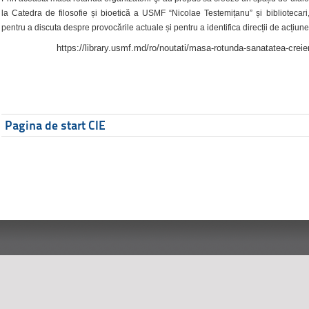
la Catedra de filosofie și bioetică a USMF “Nicolae Testemițanu” și bibliotecari,
pentru a discuta despre provocările actuale și pentru a identifica direcții de acțiune
https://library.usmf.md/ro/noutati/masa-rotunda-sanatatea-creier
Pagina de start CIE