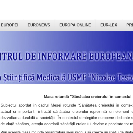
 EUROPEI
EURONEWS
EUROPA ONLINE
EUR-LEX
PR
Masa rotundă “Sănătatea creierului în contextul 
Subiectul abordat în cadrul Mesei rotunde “Sănătatea creierului în context
actual și important, întrucât sănătatea creierului reprezintă un element e
dezvoltarea durabilă a societății. În contextul strategiilor europene dedicate s
de viață sănătos, atenția acordată sănătății creierului devine o prioritate tot 
Prin această masă rotundă organizatorii şi-au propus să creeze un spațiu de dialog