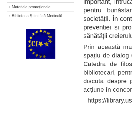
important, întruc
Materiale promoţionale
pentru bunăstar
Biblioteca Științifică Medicală
societății. În con
prevenției și pr
sănătății creierul
Prin această ma
spațiu de dialog 
Catedra de filo
bibliotecari, pent
discuta despre p
acțiune în concord
https://library.