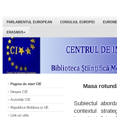
PARLAMENTUL EUROPEAN
CONSILIUL EUROPEI
EURON
ERASMUS+
Pagina de start CIE
Masa rotundă
Despre CIE
Activități CIE
Subiectul aborda
Republica Moldova și UE
contextul strat
Link-uri utile