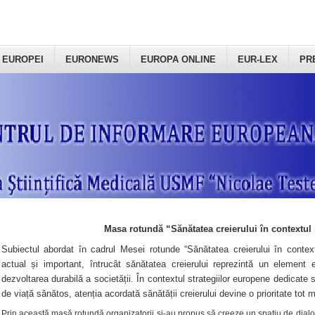
 EUROPEI
EURONEWS
EUROPA ONLINE
EUR-LEX
PR
Masa rotundă “Sănătatea creierului în contextul 
Subiectul abordat în cadrul Mesei rotunde “Sănătatea creierului în context
actual și important, întrucât sănătatea creierului reprezintă un element e
dezvoltarea durabilă a societății. În contextul strategiilor europene dedicate s
de viață sănătos, atenția acordată sănătății creierului devine o prioritate tot 
Prin această masă rotundă organizatorii şi-au propus să creeze un spațiu de dialog