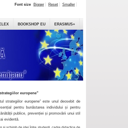
Font size
Bigger
Reset
Smaller
ELEX
BOOKSHOP EU
ERASMUS+
strategiilor europene”
ul strategiilor europene” este unul deosebit de
sențial pentru bunăstarea individului și pentru
ănătății publice, prevenției și promovării unui stil
mai evidentă.
 și schimb de idei între studenți, cadre didactice de