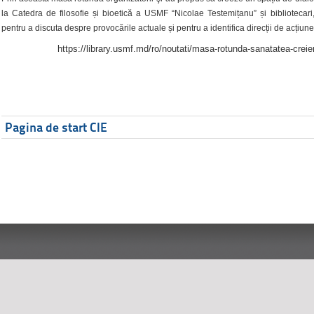
la Catedra de filosofie și bioetică a USMF “Nicolae Testemițanu” și bibliotecari,
pentru a discuta despre provocările actuale și pentru a identifica direcții de acțiune
https://library.usmf.md/ro/noutati/masa-rotunda-sanatatea-creier
Pagina de start CIE