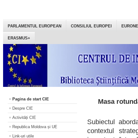
PARLAMENTUL EUROPEAN
CONSILIUL EUROPEI
EURON
ERASMUS+
Pagina de start CIE
Masa rotundă
Despre CIE
Activități CIE
Subiectul aborda
Republica Moldova și UE
contextul strat
Link-uri utile