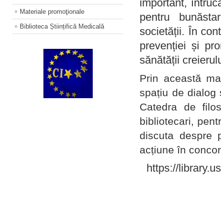
important, întruc
Materiale promoţionale
pentru bunăstar
Biblioteca Științifică Medicală
societății. În con
prevenției și pr
sănătății creierul
Prin această ma
spațiu de dialog 
Catedra de filo
bibliotecari, pent
discuta despre p
acțiune în concord
https://library.