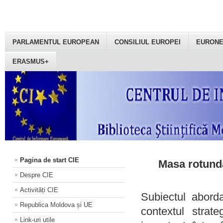
PARLAMENTUL EUROPEAN
CONSILIUL EUROPEI
EURON
ERASMUS+
Pagina de start CIE
Masa rotundă
Despre CIE
Activități CIE
Subiectul aborda
Republica Moldova și UE
contextul strat
Link-uri utile