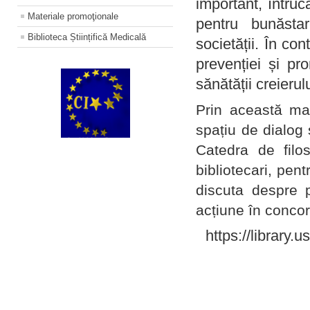
important, întruc
Materiale promoţionale
pentru bunăstar
Biblioteca Științifică Medicală
societății. În con
prevenției și pr
sănătății creierul
Prin această ma
spațiu de dialog 
Catedra de filo
bibliotecari, pent
discuta despre p
acțiune în concord
https://library.