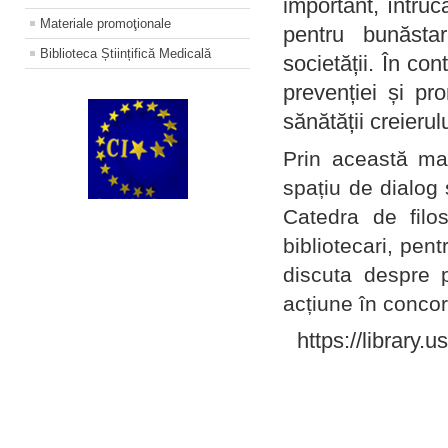
important, întruc
Materiale promoţionale
pentru bunăstar
Biblioteca Științifică Medicală
societății. În con
prevenției și pr
sănătății creierul
Prin această ma
spațiu de dialog 
Catedra de filo
bibliotecari, pent
discuta despre p
acțiune în concord
https://library.