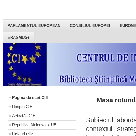
PARLAMENTUL EUROPEAN
CONSILIUL EUROPEI
EURON
ERASMUS+
Pagina de start CIE
Masa rotundă
Despre CIE
Activități CIE
Subiectul aborda
Republica Moldova și UE
contextul strat
Link-uri utile