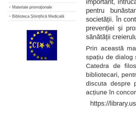
important, întruc
Materiale promoţionale
pentru bunăstar
Biblioteca Științifică Medicală
societății. În con
prevenției și pr
sănătății creierul
Prin această ma
spațiu de dialog 
Catedra de filo
bibliotecari, pent
discuta despre p
acțiune în concord
https://library.