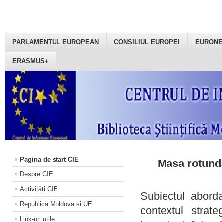
PARLAMENTUL EUROPEAN
CONSILIUL EUROPEI
EURON
ERASMUS+
Pagina de start CIE
Masa rotundă
Despre CIE
Activități CIE
Subiectul aborda
Republica Moldova și UE
contextul strat
Link-uri utile