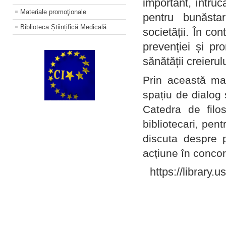
important, întruc
Materiale promoţionale
pentru bunăstar
Biblioteca Științifică Medicală
societății. În con
prevenției și pr
sănătății creierul
Prin această ma
spațiu de dialog 
Catedra de filo
bibliotecari, pent
discuta despre p
acțiune în concord
https://library.