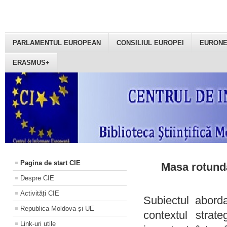
PARLAMENTUL EUROPEAN
CONSILIUL EUROPEI
EURON
ERASMUS+
Pagina de start CIE
Masa rotundă
Despre CIE
Activități CIE
Subiectul aborda
Republica Moldova și UE
contextul strat
Link-uri utile