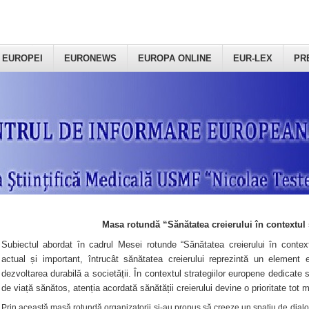
 EUROPEI
EURONEWS
EUROPA ONLINE
EUR-LEX
PR
Masa rotundă “Sănătatea creierului în contextul 
Subiectul abordat în cadrul Mesei rotunde “Sănătatea creierului în context
actual și important, întrucât sănătatea creierului reprezintă un element e
dezvoltarea durabilă a societății. În contextul strategiilor europene dedicate s
de viață sănătos, atenția acordată sănătății creierului devine o prioritate tot 
Prin această masă rotundă organizatorii şi-au propus să creeze un spațiu de dialog