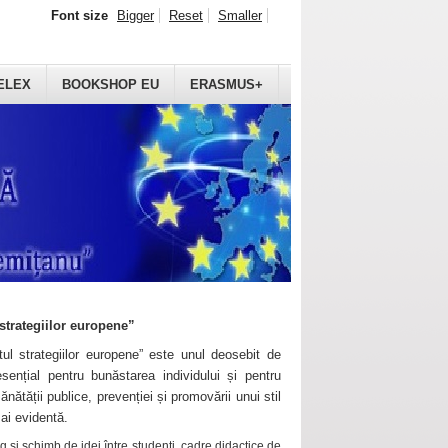
Font size
Bigger
Reset
Smaller
ELEX
BOOKSHOP EU
ERASMUS+
strategiilor europene”
ul strategiilor europene” este unul deosebit de
sențial pentru bunăstarea individului și pentru
ănătății publice, prevenției și promovării unui stil
mai evidentă.
 și schimb de idei între studenți, cadre didactice de