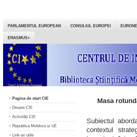
PARLAMENTUL EUROPEAN
CONSILIUL EUROPEI
EURON
ERASMUS+
Pagina de start CIE
Masa rotundă
Despre CIE
Activități CIE
Subiectul aborda
Republica Moldova și UE
contextul strat
Link-uri utile