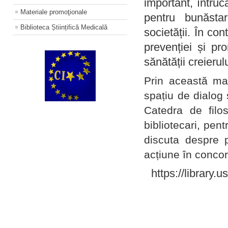
important, întruc
Materiale promoţionale
pentru bunăstar
Biblioteca Științifică Medicală
societății. În con
prevenției și pr
sănătății creierul
Prin această ma
spațiu de dialog 
Catedra de filo
bibliotecari, pent
discuta despre p
acțiune în concord
https://library.