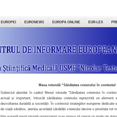
 EUROPEI
EURONEWS
EUROPA ONLINE
EUR-LEX
PR
Masa rotundă “Sănătatea creierului în contextul 
Subiectul abordat în cadrul Mesei rotunde “Sănătatea creierului în context
actual și important, întrucât sănătatea creierului reprezintă un element e
dezvoltarea durabilă a societății. În contextul strategiilor europene dedicate s
de viață sănătos, atenția acordată sănătății creierului devine o prioritate tot 
Prin această masă rotundă organizatorii şi-au propus să creeze un spațiu de dialog