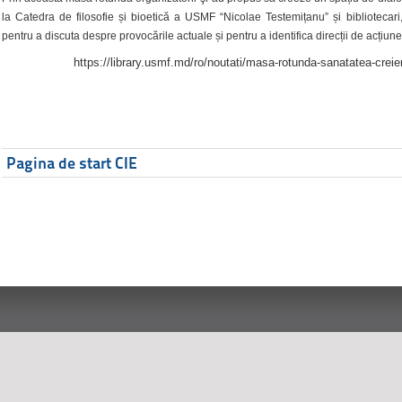
la Catedra de filosofie și bioetică a USMF “Nicolae Testemițanu” și bibliotecari,
pentru a discuta despre provocările actuale și pentru a identifica direcții de acțiune
https://library.usmf.md/ro/noutati/masa-rotunda-sanatatea-creier
Pagina de start CIE