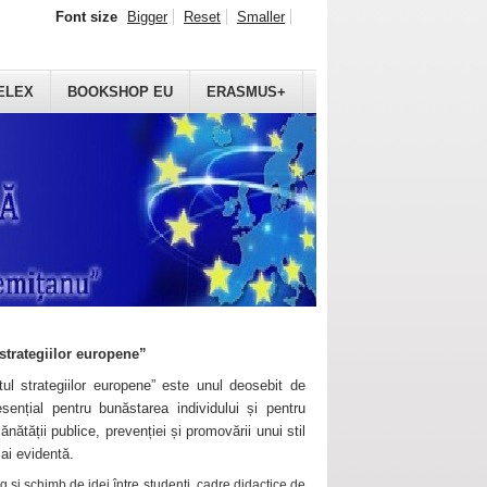
Font size
Bigger
Reset
Smaller
ELEX
BOOKSHOP EU
ERASMUS+
strategiilor europene”
ul strategiilor europene” este unul deosebit de
sențial pentru bunăstarea individului și pentru
ănătății publice, prevenției și promovării unui stil
mai evidentă.
 și schimb de idei între studenți, cadre didactice de