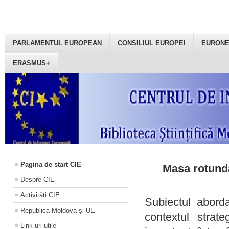
PARLAMENTUL EUROPEAN
CONSILIUL EUROPEI
EURON
ERASMUS+
Pagina de start CIE
Masa rotundă
Despre CIE
Activități CIE
Subiectul aborda
Republica Moldova și UE
contextul strat
Link-uri utile