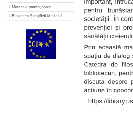
important, întruc
Materiale promoţionale
pentru bunăstar
Biblioteca Științifică Medicală
societății. În con
prevenției și pr
sănătății creierul
Prin această ma
spațiu de dialog 
Catedra de filo
bibliotecari, pent
discuta despre p
acțiune în concord
https://library.