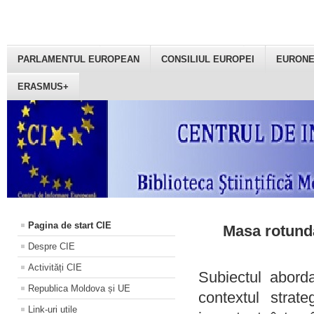
PARLAMENTUL EUROPEAN
CONSILIUL EUROPEI
EURON
ERASMUS+
Pagina de start CIE
Masa rotundă
Despre CIE
Activități CIE
Subiectul aborda
Republica Moldova și UE
contextul strat
Link-uri utile