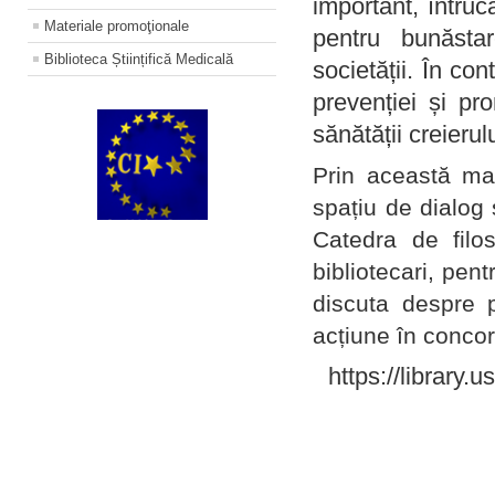
important, întruc
Materiale promoţionale
pentru bunăstar
Biblioteca Științifică Medicală
societății. În con
prevenției și pr
sănătății creierul
Prin această ma
spațiu de dialog 
Catedra de filo
bibliotecari, pent
discuta despre p
acțiune în concord
https://library.