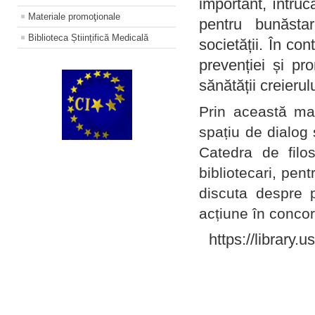
important, întruc
Materiale promoţionale
pentru bunăstar
Biblioteca Științifică Medicală
societății. În con
prevenției și pr
sănătății creierul
Prin această ma
spațiu de dialog 
Catedra de filo
bibliotecari, pent
discuta despre p
acțiune în concord
https://library.