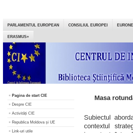
PARLAMENTUL EUROPEAN
CONSILIUL EUROPEI
EURON
ERASMUS+
Pagina de start CIE
Masa rotundă
Despre CIE
Activități CIE
Subiectul aborda
Republica Moldova și UE
contextul strat
Link-uri utile