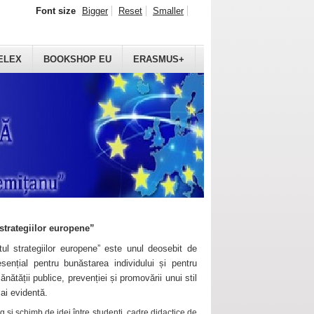
Font size
Bigger
Reset
Smaller
ELEX
BOOKSHOP EU
ERASMUS+
strategiilor europene”
ul strategiilor europene” este unul deosebit de
sențial pentru bunăstarea individului și pentru
ănătății publice, prevenției și promovării unui stil
mai evidentă.
 și schimb de idei între studenți, cadre didactice de