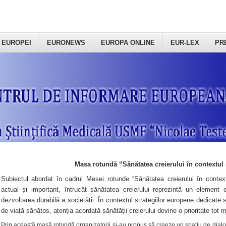
 EUROPEI
EURONEWS
EUROPA ONLINE
EUR-LEX
PR
Masa rotundă “Sănătatea creierului în contextul 
Subiectul abordat în cadrul Mesei rotunde “Sănătatea creierului în context
actual și important, întrucât sănătatea creierului reprezintă un element e
dezvoltarea durabilă a societății. În contextul strategiilor europene dedicate s
de viață sănătos, atenția acordată sănătății creierului devine o prioritate tot 
Prin această masă rotundă organizatorii şi-au propus să creeze un spațiu de dialog