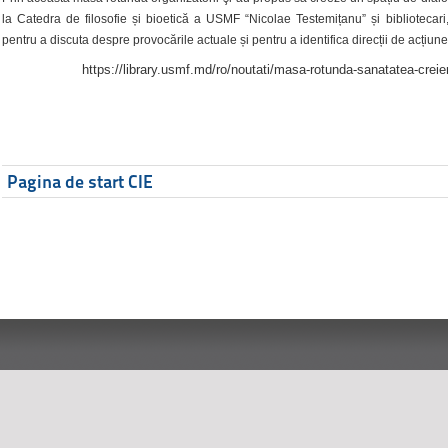
la Catedra de filosofie și bioetică a USMF “Nicolae Testemițanu” și bibliotecari,
pentru a discuta despre provocările actuale și pentru a identifica direcții de acțiune
https://library.usmf.md/ro/noutati/masa-rotunda-sanatatea-creier
Pagina de start CIE