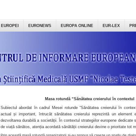
 EUROPEI
EURONEWS
EUROPA ONLINE
EUR-LEX
PR
Masa rotundă “Sănătatea creierului în contextul 
Subiectul abordat în cadrul Mesei rotunde “Sănătatea creierului în context
actual și important, întrucât sănătatea creierului reprezintă un element e
dezvoltarea durabilă a societății. În contextul strategiilor europene dedicate s
de viață sănătos, atenția acordată sănătății creierului devine o prioritate tot 
Prin această masă rotundă organizatorii şi-au propus să creeze un spațiu de dialog