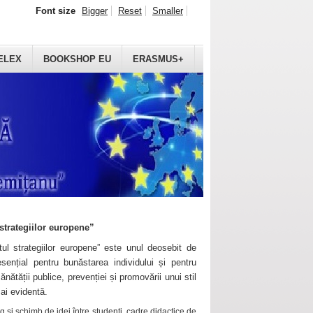
Font size
Bigger
Reset
Smaller
ELEX
BOOKSHOP EU
ERASMUS+
strategiilor europene”
ul strategiilor europene” este unul deosebit de
sențial pentru bunăstarea individului și pentru
ănătății publice, prevenției și promovării unui stil
mai evidentă.
 și schimb de idei între studenți, cadre didactice de