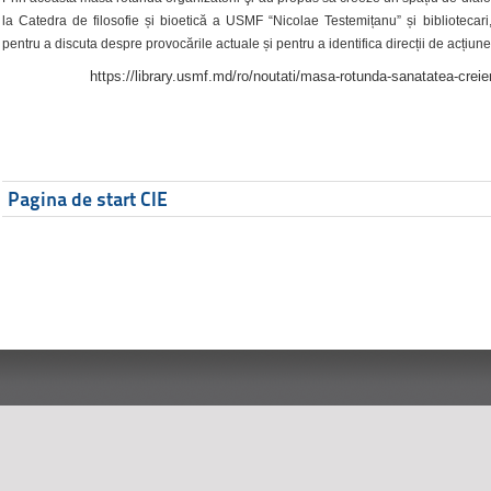
la Catedra de filosofie și bioetică a USMF “Nicolae Testemițanu” și bibliotecari,
pentru a discuta despre provocările actuale și pentru a identifica direcții de acțiune
https://library.usmf.md/ro/noutati/masa-rotunda-sanatatea-creier
Pagina de start CIE