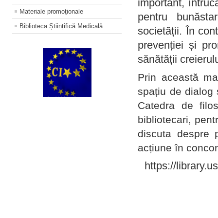
important, întruc
Materiale promoţionale
pentru bunăstar
Biblioteca Științifică Medicală
societății. În con
prevenției și pr
sănătății creierul
Prin această ma
spațiu de dialog 
Catedra de filo
bibliotecari, pent
discuta despre p
acțiune în concord
https://library.