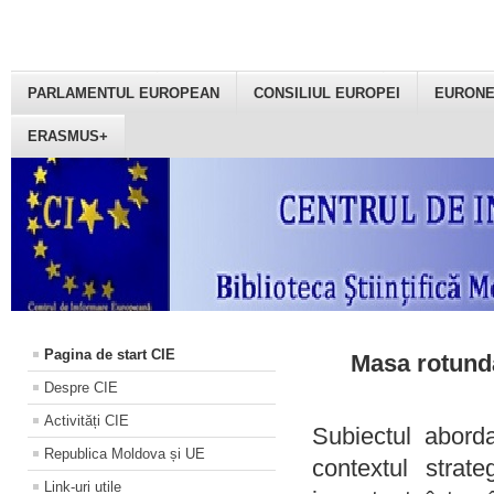
PARLAMENTUL EUROPEAN
CONSILIUL EUROPEI
EURON
ERASMUS+
Pagina de start CIE
Masa rotundă
Despre CIE
Activități CIE
Subiectul aborda
Republica Moldova și UE
contextul strat
Link-uri utile