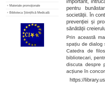
important, întruc
Materiale promoţionale
pentru bunăstar
Biblioteca Științifică Medicală
societății. În con
prevenției și pr
sănătății creierul
Prin această ma
spațiu de dialog 
Catedra de filo
bibliotecari, pent
discuta despre p
acțiune în concord
https://library.