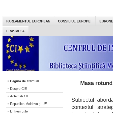
PARLAMENTUL EUROPEAN
CONSILIUL EUROPEI
EURON
ERASMUS+
Pagina de start CIE
Masa rotundă
Despre CIE
Activități CIE
Subiectul aborda
Republica Moldova și UE
contextul strat
Link-uri utile