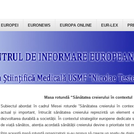
 EUROPEI
EURONEWS
EUROPA ONLINE
EUR-LEX
PR
Masa rotundă “Sănătatea creierului în contextul 
Subiectul abordat în cadrul Mesei rotunde “Sănătatea creierului în context
actual și important, întrucât sănătatea creierului reprezintă un element e
dezvoltarea durabilă a societății. În contextul strategiilor europene dedicate s
de viață sănătos, atenția acordată sănătății creierului devine o prioritate tot 
Prin această masă rotundă organizatorii şi-au propus să creeze un spațiu de dialog