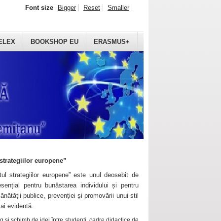
Font size
Bigger
Reset
Smaller
ELEX
BOOKSHOP EU
ERASMUS+
strategiilor europene”
ul strategiilor europene” este unul deosebit de
sențial pentru bunăstarea individului și pentru
ănătății publice, prevenției și promovării unui stil
mai evidentă.
 și schimb de idei între studenți, cadre didactice de