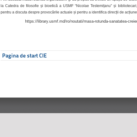
la Catedra de filosofie și bioetică a USMF “Nicolae Testemițanu” și bibliotecari,
pentru a discuta despre provocările actuale și pentru a identifica direcții de acțiune
https://library.usmf.md/ro/noutati/masa-rotunda-sanatatea-creier
Pagina de start CIE