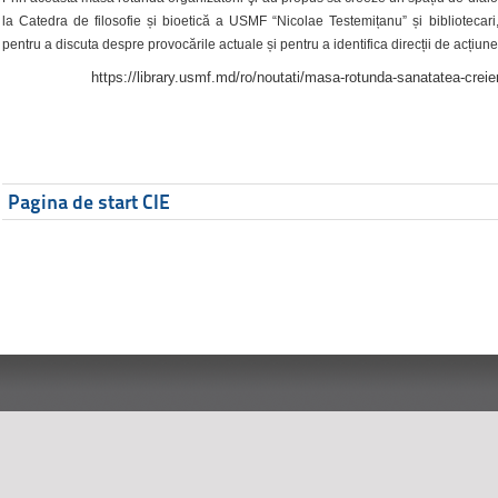
la Catedra de filosofie și bioetică a USMF “Nicolae Testemițanu” și bibliotecari,
pentru a discuta despre provocările actuale și pentru a identifica direcții de acțiune
https://library.usmf.md/ro/noutati/masa-rotunda-sanatatea-creier
Pagina de start CIE