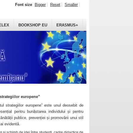
Font size
Bigger
Reset
Smaller
ELEX
BOOKSHOP EU
ERASMUS+
strategiilor europene”
ul strategiilor europene” este unul deosebit de
sențial pentru bunăstarea individului și pentru
ănătății publice, prevenției și promovării unui stil
mai evidentă.
 și schimb de idei între studenți, cadre didactice de