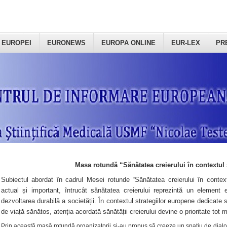
 EUROPEI
EURONEWS
EUROPA ONLINE
EUR-LEX
PR
Masa rotundă “Sănătatea creierului în contextul 
Subiectul abordat în cadrul Mesei rotunde “Sănătatea creierului în context
actual și important, întrucât sănătatea creierului reprezintă un element e
dezvoltarea durabilă a societății. În contextul strategiilor europene dedicate s
de viață sănătos, atenția acordată sănătății creierului devine o prioritate tot 
Prin această masă rotundă organizatorii şi-au propus să creeze un spațiu de dialog