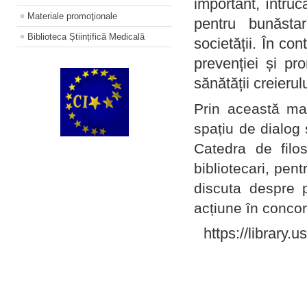
important, întruc
Materiale promoţionale
pentru bunăstar
Biblioteca Științifică Medicală
societății. În con
prevenției și pr
sănătății creierul
Prin această ma
spațiu de dialog 
Catedra de filo
bibliotecari, pent
discuta despre p
acțiune în concord
https://library.