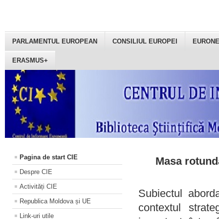
PARLAMENTUL EUROPEAN
CONSILIUL EUROPEI
EURON
ERASMUS+
Pagina de start CIE
Masa rotundă
Despre CIE
Activități CIE
Subiectul aborda
Republica Moldova și UE
contextul strat
Link-uri utile