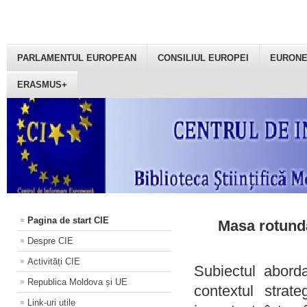
PARLAMENTUL EUROPEAN
CONSILIUL EUROPEI
EURON
ERASMUS+
Pagina de start CIE
Masa rotundă
Despre CIE
Activități CIE
Subiectul aborda
Republica Moldova și UE
contextul strat
Link-uri utile