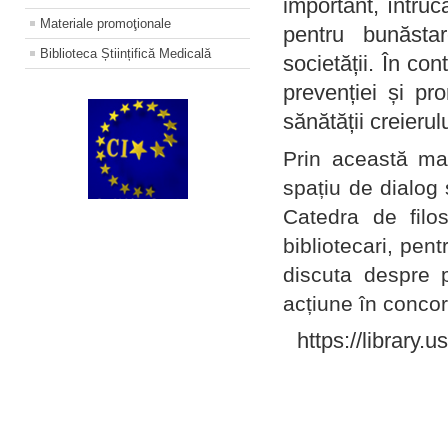
important, întruc
Materiale promoţionale
pentru bunăstar
Biblioteca Științifică Medicală
societății. În con
prevenției și pr
sănătății creierul
Prin această ma
spațiu de dialog 
Catedra de filo
bibliotecari, pent
discuta despre p
acțiune în concord
https://library.