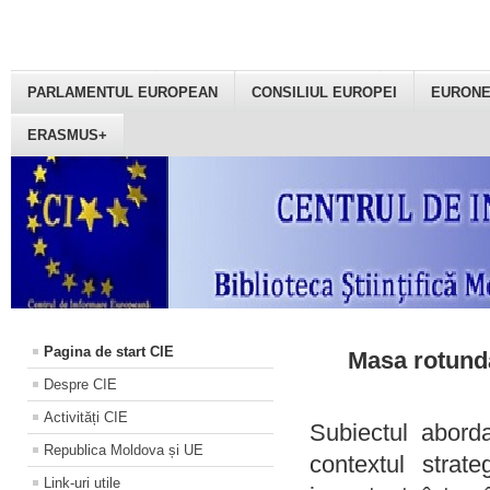
PARLAMENTUL EUROPEAN
CONSILIUL EUROPEI
EURON
ERASMUS+
Pagina de start CIE
Masa rotundă
Despre CIE
Activități CIE
Subiectul aborda
Republica Moldova și UE
contextul strat
Link-uri utile