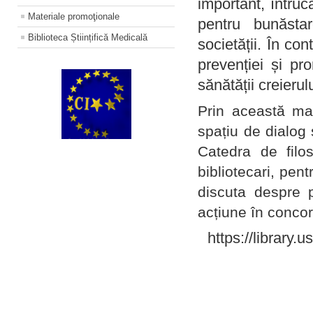
important, întruc
Materiale promoţionale
pentru bunăstar
Biblioteca Științifică Medicală
societății. În con
prevenției și pr
sănătății creierul
Prin această ma
spațiu de dialog 
Catedra de filo
bibliotecari, pent
discuta despre p
acțiune în concord
https://library.