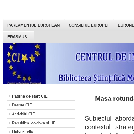
PARLAMENTUL EUROPEAN
CONSILIUL EUROPEI
EURON
ERASMUS+
Pagina de start CIE
Masa rotundă
Despre CIE
Activități CIE
Subiectul aborda
Republica Moldova și UE
contextul strat
Link-uri utile