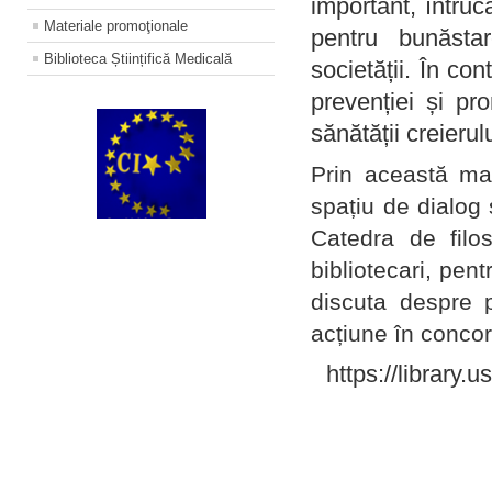
important, întruc
Materiale promoţionale
pentru bunăstar
Biblioteca Științifică Medicală
societății. În con
prevenției și pr
sănătății creierul
Prin această ma
spațiu de dialog 
Catedra de filo
bibliotecari, pent
discuta despre p
acțiune în concord
https://library.