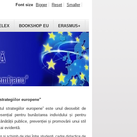
Font size
Bigger
Reset
Smaller
ELEX
BOOKSHOP EU
ERASMUS+
strategiilor europene”
ul strategiilor europene” este unul deosebit de
sențial pentru bunăstarea individului și pentru
ănătății publice, prevenției și promovării unui stil
mai evidentă.
 și schimb de idei între studenți, cadre didactice de