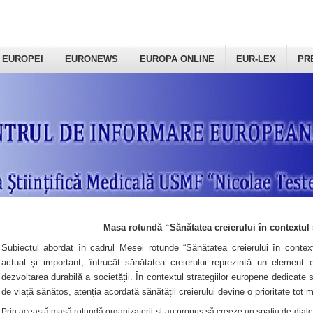
 EUROPEI
EURONEWS
EUROPA ONLINE
EUR-LEX
PR
Masa rotundă “Sănătatea creierului în contextul 
Subiectul abordat în cadrul Mesei rotunde “Sănătatea creierului în context
actual și important, întrucât sănătatea creierului reprezintă un element e
dezvoltarea durabilă a societății. În contextul strategiilor europene dedicate s
de viață sănătos, atenția acordată sănătății creierului devine o prioritate tot 
Prin această masă rotundă organizatorii şi-au propus să creeze un spațiu de dialog