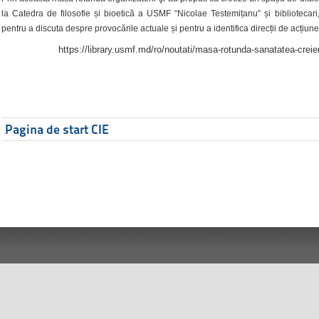
la Catedra de filosofie și bioetică a USMF “Nicolae Testemițanu” și bibliotecari,
pentru a discuta despre provocările actuale și pentru a identifica direcții de acțiune
https://library.usmf.md/ro/noutati/masa-rotunda-sanatatea-creier
Pagina de start CIE