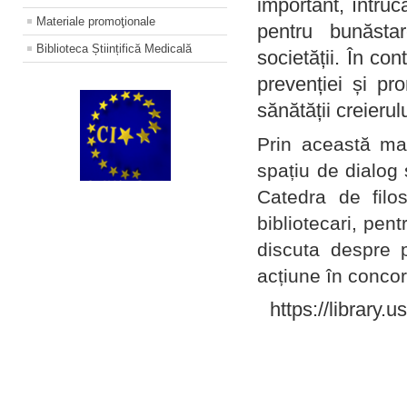
important, întruc
Materiale promoţionale
pentru bunăstar
Biblioteca Științifică Medicală
societății. În con
prevenției și pr
sănătății creierul
Prin această ma
spațiu de dialog 
Catedra de filo
bibliotecari, pent
discuta despre p
acțiune în concord
https://library.