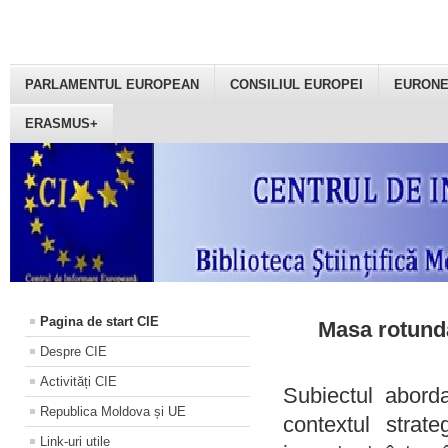
PARLAMENTUL EUROPEAN
CONSILIUL EUROPEI
EURON
ERASMUS+
Pagina de start CIE
Masa rotundă
Despre CIE
Activități CIE
Subiectul aborda
Republica Moldova și UE
contextul strat
Link-uri utile