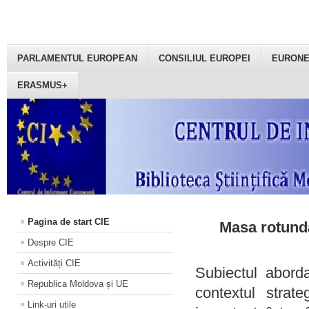
PARLAMENTUL EUROPEAN
CONSILIUL EUROPEI
EURON
ERASMUS+
Pagina de start CIE
Masa rotundă
Despre CIE
Activități CIE
Subiectul aborda
Republica Moldova și UE
contextul strat
Link-uri utile