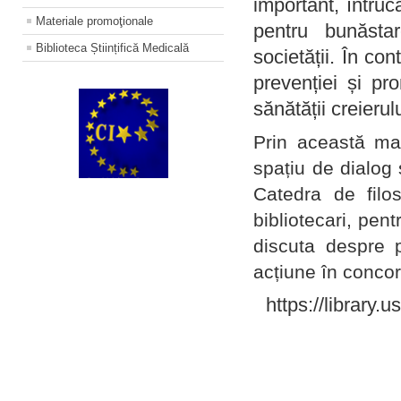
important, întruc
Materiale promoţionale
pentru bunăstar
Biblioteca Științifică Medicală
societății. În con
prevenției și pr
sănătății creierul
Prin această ma
spațiu de dialog 
Catedra de filo
bibliotecari, pent
discuta despre p
acțiune în concord
https://library.