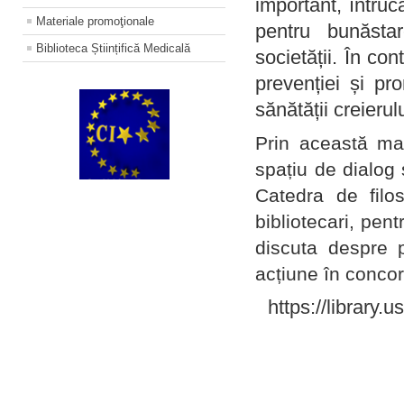
important, întruc
Materiale promoţionale
pentru bunăstar
Biblioteca Științifică Medicală
societății. În con
prevenției și pr
sănătății creierul
Prin această ma
spațiu de dialog 
Catedra de filo
bibliotecari, pent
discuta despre p
acțiune în concord
https://library.