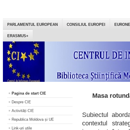
PARLAMENTUL EUROPEAN
CONSILIUL EUROPEI
EURON
ERASMUS+
Pagina de start CIE
Masa rotundă
Despre CIE
Activități CIE
Subiectul aborda
Republica Moldova și UE
contextul strat
Link-uri utile