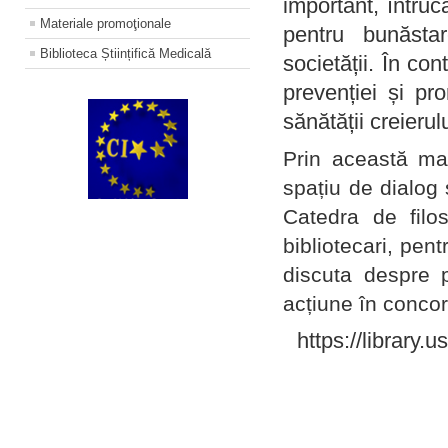
important, întruc
Materiale promoţionale
pentru bunăstar
Biblioteca Științifică Medicală
societății. În con
prevenției și pr
sănătății creierul
Prin această ma
spațiu de dialog 
Catedra de filo
bibliotecari, pent
discuta despre p
acțiune în concord
https://library.