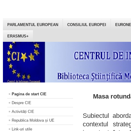
PARLAMENTUL EUROPEAN
CONSILIUL EUROPEI
EURON
ERASMUS+
Pagina de start CIE
Masa rotundă
Despre CIE
Activități CIE
Subiectul aborda
Republica Moldova și UE
contextul strat
Link-uri utile