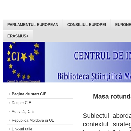
PARLAMENTUL EUROPEAN
CONSILIUL EUROPEI
EURON
ERASMUS+
Pagina de start CIE
Masa rotundă
Despre CIE
Activități CIE
Subiectul aborda
Republica Moldova și UE
contextul strat
Link-uri utile