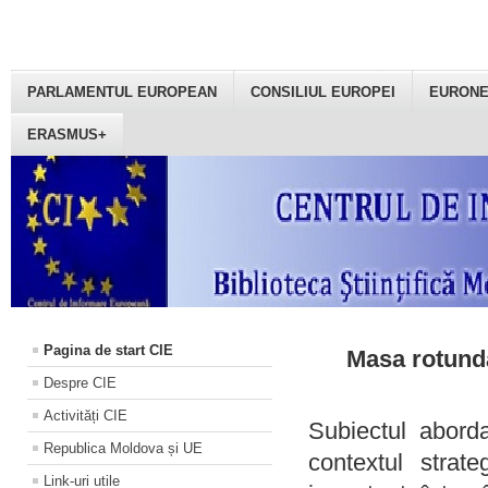
PARLAMENTUL EUROPEAN
CONSILIUL EUROPEI
EURON
ERASMUS+
Pagina de start CIE
Masa rotundă
Despre CIE
Activități CIE
Subiectul aborda
Republica Moldova și UE
contextul strat
Link-uri utile