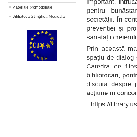
important, întruc
Materiale promoţionale
pentru bunăstar
Biblioteca Științifică Medicală
societății. În con
prevenției și pr
sănătății creierul
Prin această ma
spațiu de dialog 
Catedra de filo
bibliotecari, pent
discuta despre p
acțiune în concord
https://library.