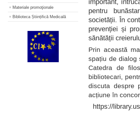
important, întruc
Materiale promoţionale
pentru bunăstar
Biblioteca Științifică Medicală
societății. În con
prevenției și pr
sănătății creierul
Prin această ma
spațiu de dialog 
Catedra de filo
bibliotecari, pent
discuta despre p
acțiune în concord
https://library.