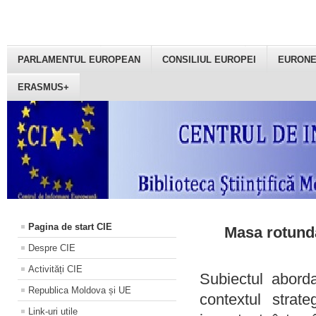
PARLAMENTUL EUROPEAN
CONSILIUL EUROPEI
EURON
ERASMUS+
Pagina de start CIE
Masa rotundă
Despre CIE
Activități CIE
Subiectul aborda
Republica Moldova și UE
contextul strat
Link-uri utile