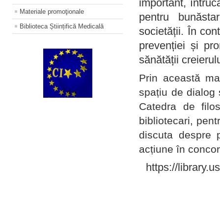
important, întruc
Materiale promoţionale
pentru bunăstar
Biblioteca Științifică Medicală
societății. În con
prevenției și pr
sănătății creierul
Prin această ma
spațiu de dialog 
Catedra de filo
bibliotecari, pent
discuta despre p
acțiune în concord
https://library.