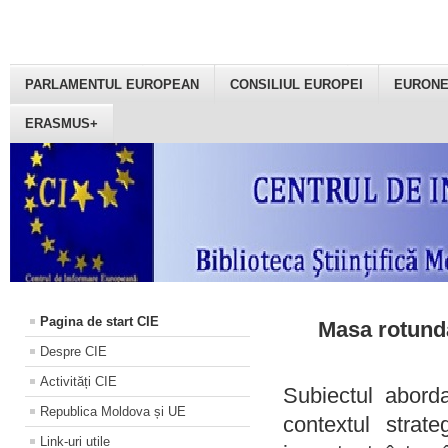
PARLAMENTUL EUROPEAN
CONSILIUL EUROPEI
EURON
ERASMUS+
Pagina de start CIE
Masa rotundă
Despre CIE
Activități CIE
Subiectul aborda
Republica Moldova și UE
contextul strat
Link-uri utile