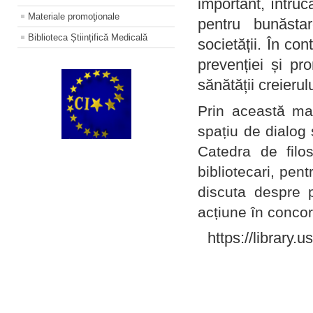
important, întruc
Materiale promoţionale
pentru bunăstar
Biblioteca Științifică Medicală
societății. În con
prevenției și pr
sănătății creierul
Prin această ma
spațiu de dialog 
Catedra de filo
bibliotecari, pent
discuta despre p
acțiune în concord
https://library.