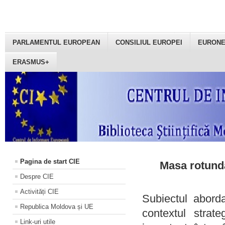
PARLAMENTUL EUROPEAN
CONSILIUL EUROPEI
EURON
ERASMUS+
Pagina de start CIE
Masa rotundă
Despre CIE
Activități CIE
Subiectul aborda
Republica Moldova și UE
contextul strat
Link-uri utile