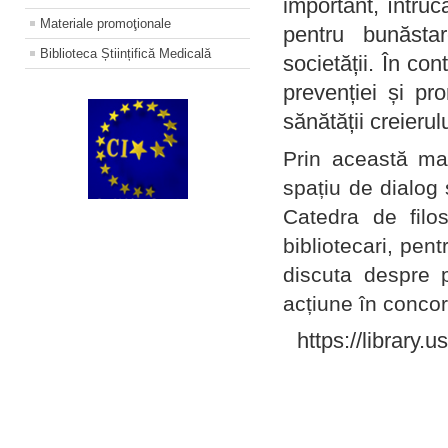
important, întruc
Materiale promoţionale
pentru bunăstar
Biblioteca Științifică Medicală
societății. În con
prevenției și pr
sănătății creierul
Prin această ma
spațiu de dialog 
Catedra de filo
bibliotecari, pent
discuta despre p
acțiune în concord
https://library.