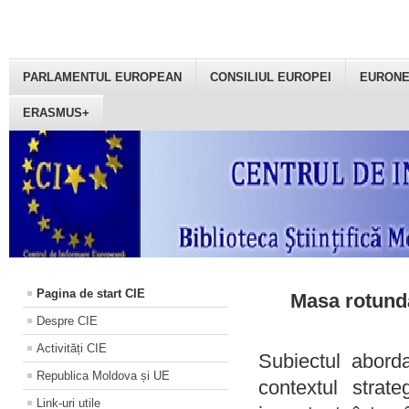
PARLAMENTUL EUROPEAN
CONSILIUL EUROPEI
EURON
ERASMUS+
Pagina de start CIE
Masa rotundă
Despre CIE
Activități CIE
Subiectul aborda
Republica Moldova și UE
contextul strat
Link-uri utile