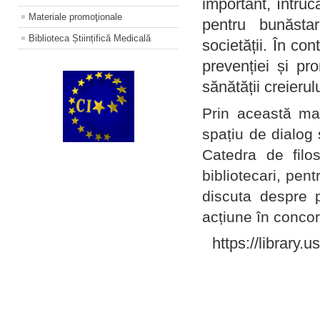
important, întruc
Materiale promoţionale
pentru bunăstar
Biblioteca Științifică Medicală
societății. În con
prevenției și pr
sănătății creierul
Prin această ma
spațiu de dialog 
Catedra de filo
bibliotecari, pent
discuta despre p
acțiune în concord
https://library.