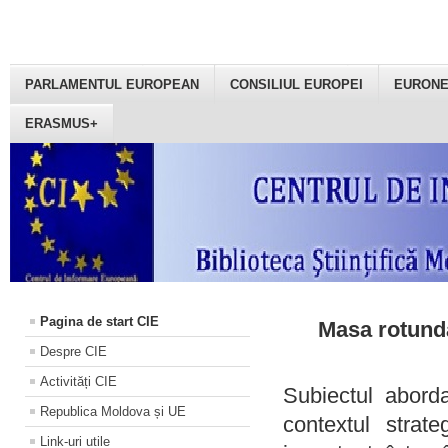
PARLAMENTUL EUROPEAN
CONSILIUL EUROPEI
EURON
ERASMUS+
Pagina de start CIE
Masa rotundă
Despre CIE
Activități CIE
Subiectul aborda
Republica Moldova și UE
contextul strat
Link-uri utile