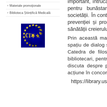
important, întruc
Materiale promoţionale
pentru bunăstar
Biblioteca Științifică Medicală
societății. În con
prevenției și pr
sănătății creierul
Prin această ma
spațiu de dialog 
Catedra de filo
bibliotecari, pent
discuta despre p
acțiune în concord
https://library.