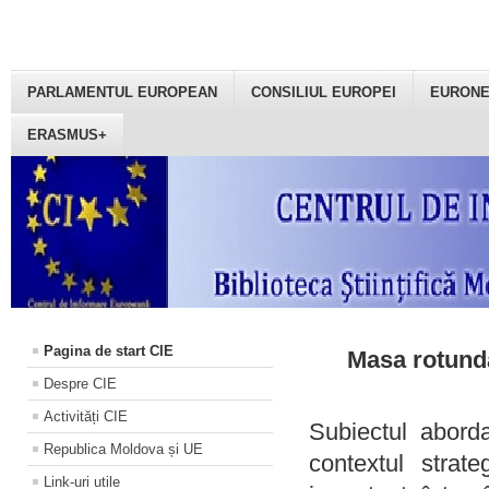
PARLAMENTUL EUROPEAN
CONSILIUL EUROPEI
EURON
ERASMUS+
Pagina de start CIE
Masa rotundă
Despre CIE
Activități CIE
Subiectul aborda
Republica Moldova și UE
contextul strat
Link-uri utile