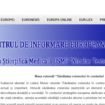
 EUROPEI
EURONEWS
EUROPA ONLINE
EUR-LEX
PR
Masa rotundă “Sănătatea creierului în contextul 
Subiectul abordat în cadrul Mesei rotunde “Sănătatea creierului în context
actual și important, întrucât sănătatea creierului reprezintă un element e
dezvoltarea durabilă a societății. În contextul strategiilor europene dedicate s
de viață sănătos, atenția acordată sănătății creierului devine o prioritate tot 
Prin această masă rotundă organizatorii şi-au propus să creeze un spațiu de dialog