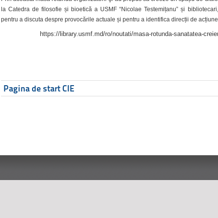
la Catedra de filosofie și bioetică a USMF “Nicolae Testemițanu” și bibliotecari,
pentru a discuta despre provocările actuale și pentru a identifica direcții de acțiune
https://library.usmf.md/ro/noutati/masa-rotunda-sanatatea-creier
Pagina de start CIE