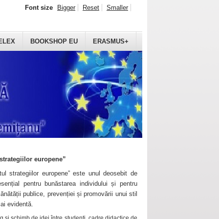
Font size
Bigger
Reset
Smaller
ELEX
BOOKSHOP EU
ERASMUS+
strategiilor europene”
ul strategiilor europene” este unul deosebit de
sențial pentru bunăstarea individului și pentru
ănătății publice, prevenției și promovării unui stil
mai evidentă.
 și schimb de idei între studenți, cadre didactice de