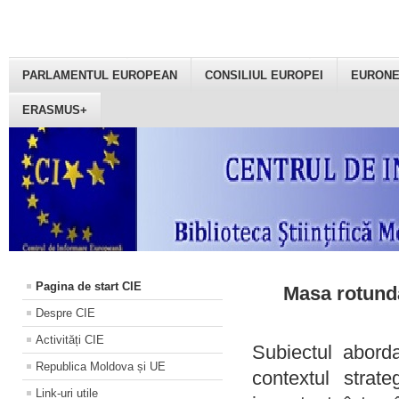
PARLAMENTUL EUROPEAN
CONSILIUL EUROPEI
EURON
ERASMUS+
Pagina de start CIE
Masa rotundă
Despre CIE
Activități CIE
Subiectul aborda
Republica Moldova și UE
contextul strat
Link-uri utile