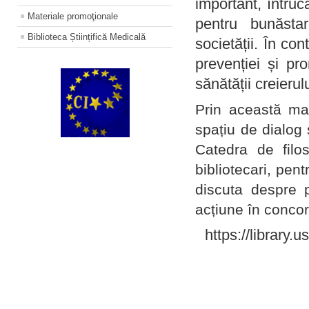
important, întruc
Materiale promoţionale
pentru bunăstar
Biblioteca Științifică Medicală
societății. În con
prevenției și pr
sănătății creierul
Prin această ma
spațiu de dialog 
Catedra de filo
bibliotecari, pent
discuta despre p
acțiune în concord
https://library.