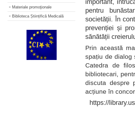
important, întruc
Materiale promoţionale
pentru bunăstar
Biblioteca Științifică Medicală
societății. În con
prevenției și pr
sănătății creierul
Prin această ma
spațiu de dialog 
Catedra de filo
bibliotecari, pent
discuta despre p
acțiune în concord
https://library.