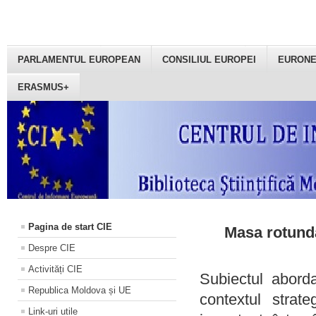
PARLAMENTUL EUROPEAN
CONSILIUL EUROPEI
EURON
ERASMUS+
Pagina de start CIE
Masa rotundă
Despre CIE
Activități CIE
Subiectul aborda
Republica Moldova și UE
contextul strat
Link-uri utile