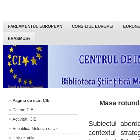
PARLAMENTUL EUROPEAN
CONSILIUL EUROPEI
EURON
ERASMUS+
Pagina de start CIE
Masa rotundă
Despre CIE
Activități CIE
Subiectul aborda
Republica Moldova și UE
contextul strat
Link-uri utile