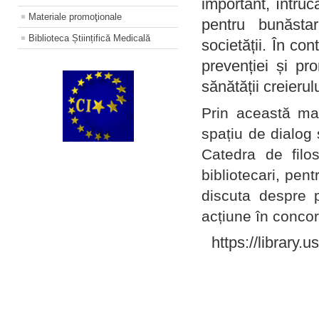
important, întruc
Materiale promoţionale
pentru bunăstar
Biblioteca Științifică Medicală
societății. În con
prevenției și pr
sănătății creierul
Prin această ma
spațiu de dialog 
Catedra de filo
bibliotecari, pent
discuta despre p
acțiune în concord
https://library.