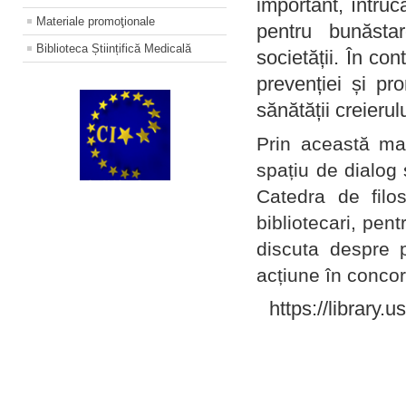
important, întruc
Materiale promoţionale
pentru bunăstar
Biblioteca Științifică Medicală
societății. În con
prevenției și pr
sănătății creierul
Prin această ma
spațiu de dialog 
Catedra de filo
bibliotecari, pent
discuta despre p
acțiune în concord
https://library.