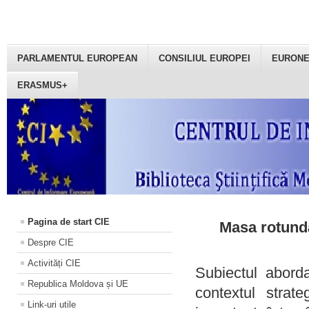
PARLAMENTUL EUROPEAN
CONSILIUL EUROPEI
EURON
ERASMUS+
Pagina de start CIE
Masa rotundă
Despre CIE
Activități CIE
Subiectul aborda
Republica Moldova și UE
contextul strat
Link-uri utile