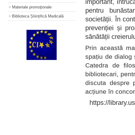
important, întruc
Materiale promoţionale
pentru bunăstar
Biblioteca Științifică Medicală
societății. În con
prevenției și pr
sănătății creierul
Prin această ma
spațiu de dialog 
Catedra de filo
bibliotecari, pent
discuta despre p
acțiune în concord
https://library.