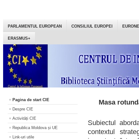
PARLAMENTUL EUROPEAN
CONSILIUL EUROPEI
EURON
ERASMUS+
Pagina de start CIE
Masa rotundă
Despre CIE
Activități CIE
Subiectul aborda
Republica Moldova și UE
contextul strat
Link-uri utile