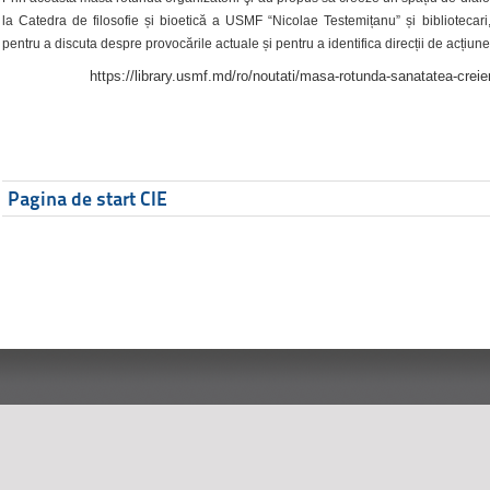
la Catedra de filosofie și bioetică a USMF “Nicolae Testemițanu” și bibliotecari,
pentru a discuta despre provocările actuale și pentru a identifica direcții de acțiune
https://library.usmf.md/ro/noutati/masa-rotunda-sanatatea-creier
Pagina de start CIE