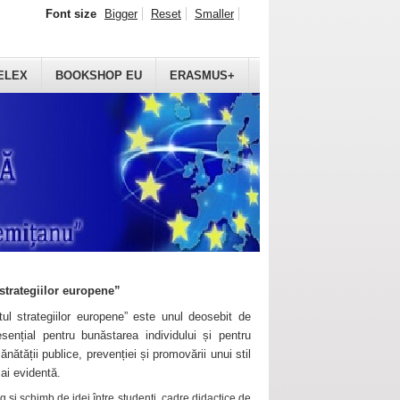
Font size
Bigger
Reset
Smaller
ELEX
BOOKSHOP EU
ERASMUS+
strategiilor europene”
ul strategiilor europene” este unul deosebit de
sențial pentru bunăstarea individului și pentru
ănătății publice, prevenției și promovării unui stil
mai evidentă.
 și schimb de idei între studenți, cadre didactice de