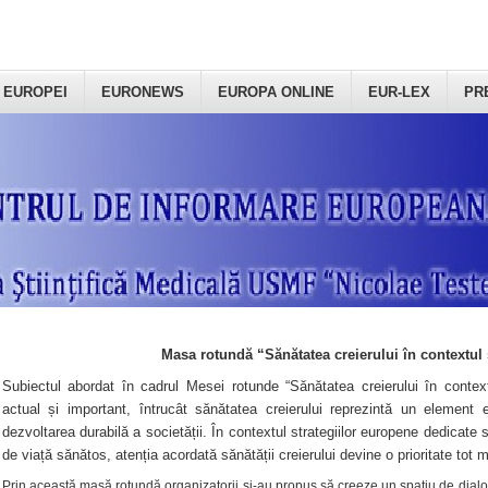
 EUROPEI
EURONEWS
EUROPA ONLINE
EUR-LEX
PR
Masa rotundă “Sănătatea creierului în contextul 
Subiectul abordat în cadrul Mesei rotunde “Sănătatea creierului în context
actual și important, întrucât sănătatea creierului reprezintă un element e
dezvoltarea durabilă a societății. În contextul strategiilor europene dedicate s
de viață sănătos, atenția acordată sănătății creierului devine o prioritate tot 
Prin această masă rotundă organizatorii şi-au propus să creeze un spațiu de dialog